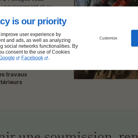
 au paysagement et au
cy is our priority
truction de dalles de
 improve user experience by
, le remplacement
Customize
nt and ads, as well as analyzing
ilisation des
ng social networks functionalities. By
 pyrite fait aussi
you consent to the use of Cookies
Google
Facebook
.
es travaux
xtérieurs
nir une soumission, rem