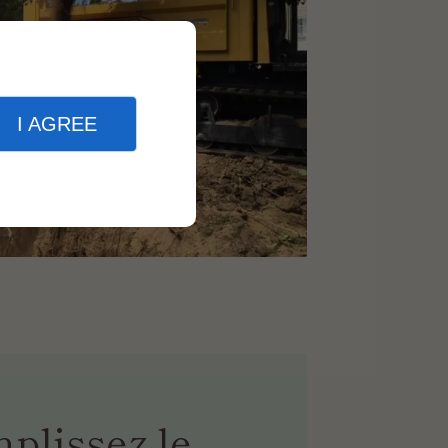
I AGREE
plissez le