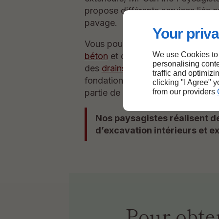
propose différents services liés
pavage.
Your priva
Vous pouvez nous confier la
cons
We use Cookies to
béton
et de murs de soutènement
personalising conte
des
drains français
et l’imperméab
traffic and optimizi
fondations. La décontamination de
clicking "I Agree" 
from our providers
partie de nos services.
Nos paysagistes réalisent d
d’excavation intérieurs et e
Pour obte